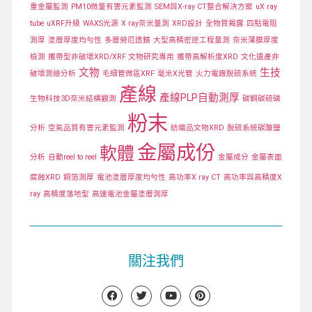
重金屬監測
PM10微量有害元素監測
SEM與X-ray CT整合解決方案
uX ray
tube
uXRF升級
WAXS光源
X ray奈米量測
XRD設計
全物質揭露
四點電阻
測厚
塗層厚度均勻性
多層勞厄透鏡
大型高精密逆工程量測
奈米薄膜厚度
檢測
攜帶型非破壞XRD/XRF 文物研究專用
攜帶高解析度XRD
文化遺產非
文物
生技
破壞測繪分析
毛細管微區XRF
毫米X光管
火力電廠脫硫系統
產線
產線PLP自動測厚
生物科技3D奈米結構觀測
碳鋼碳硫磷
粉末
分析
空氣品質有害元素監測
紡織品文物XRD
脫硫系統碳酸鹽
金屬成份
軟體
分析
自動reel to reel
金屬成分
金屬表面
腐蝕XRD
銅箔測厚
電池塗層厚度均勻性
高功率X ray CT
高功率與高精度X
ray
高精度落地型
高速電池金屬塗層測厚
關注我們